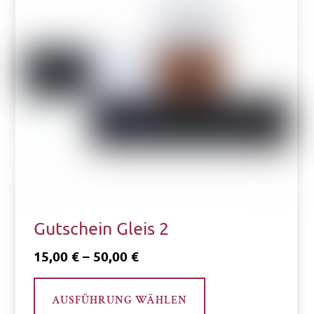
Gutschein Gleis 2
Preisspanne:
15,00
€
–
50,00
€
15,00 €
Dieses
bis
AUSFÜHRUNG WÄHLEN
Produkt