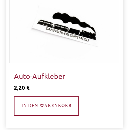
3
3
9
.
0
0
€
Auto-Aufkleber
2,20
€
K
a
IN DEN WARENKORB
t
e
g