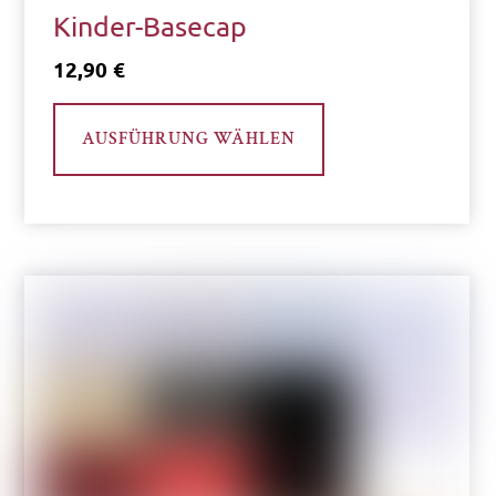
Kinder-Basecap
12,90
€
Dieses
AUSFÜHRUNG WÄHLEN
Produkt
weist
mehrere
Varianten
auf.
Die
Optionen
können
auf
der
Produktseite