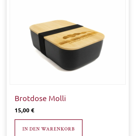
N
E
H
M
E
N
Brotdose Molli
15,00
€
IN DEN WARENKORB