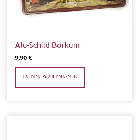
P
Alu-Schild Borkum
r
e
9,90
€
i
s
IN DEN WARENKORB
0
€
-