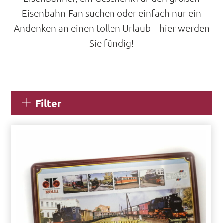
Eisenbahn-Fan suchen oder einfach nur ein
Andenken an einen tollen Urlaub – hier werden
Sie fündig!
Filter
S
u
c
h
e