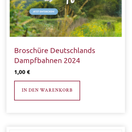
Veranstaltung
Volkskunst
Broschüre Deutschlands
F
Dampfbahnen 2024
I
1,00
€
L
T
E
IN DEN WARENKORB
R
Ü
B
E
R