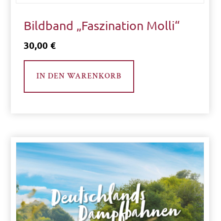
kostenlos
Bildband „Faszination Molli“
30,00
€
Molli
trifft
IN DEN WARENKORB
Borkum
Neu
eingetroffen
Sammlerstücke
Shop