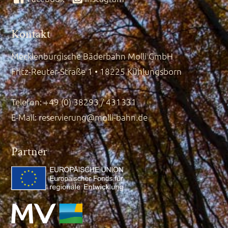
Kontakt
Mecklenburgische Bäderbahn Molli GmbH
Fritz-Reuter-Straße 1 • 18225 Kühlungsborn
Telefon: +49 (0) 38293 / 431331
E-Mail:
reservierung@molli-bahn.de
Partner