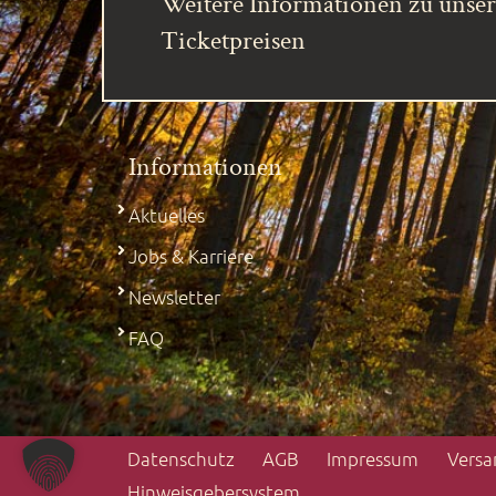
Weitere Informationen zu unse
Ticketpreisen
Informationen
Aktuelles
Jobs & Karriere
Newsletter
FAQ
Datenschutz
AGB
Impressum
Versa
Hinweisgebersystem