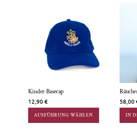
Kinder-Basecap
Räuche
12,90
€
58,00
Dieses
AUSFÜHRUNG WÄHLEN
IN 
Produkt
weist