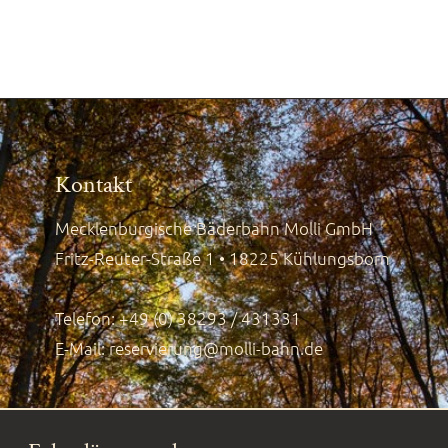
Kontakt
Mecklenburgische Bäderbahn Molli GmbH
Fritz-Reuter-Straße 1 • 18225 Kühlungsborn
Telefon: +49 (0) 38293 / 431331
E-Mail:
reservierung@molli-bahn.de