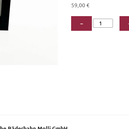
59,00
€
Silbermünze
−
–
25
Jahre
Mecklenburgis
Bäderbahn
Molli
GmbH
Menge
che Bäderbahn Molli GmbH