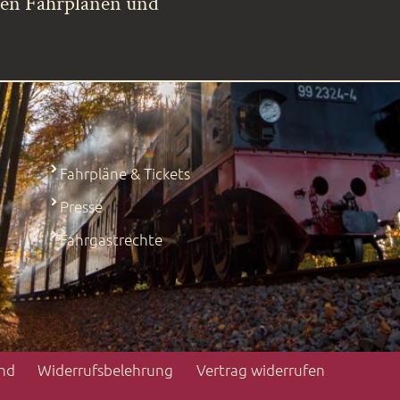
ren Fahrplänen und
Fahrpläne & Tickets
Presse
Fahrgastrechte
nd
Widerrufs­belehrung
Vertrag widerrufen