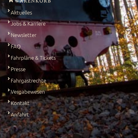
WARENKORB
Aktuelles
Jobs & Karriere
Newsletter
FAQ
Fahrpläne & Tickets
Presse
Fahrgastrechte
Vergabewesen
Kontakt
Anfahrt