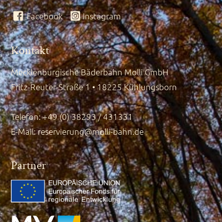
Facebook
Instagram
Kontakt
Mecklenburgische Bäderbahn Molli GmbH
Fritz-Reuter-Straße 1 • 18225 Kühlungsborn
Telefon: +49 (0) 38293 / 431331
E-Mail:
reservierung@molli-bahn.de
Partner