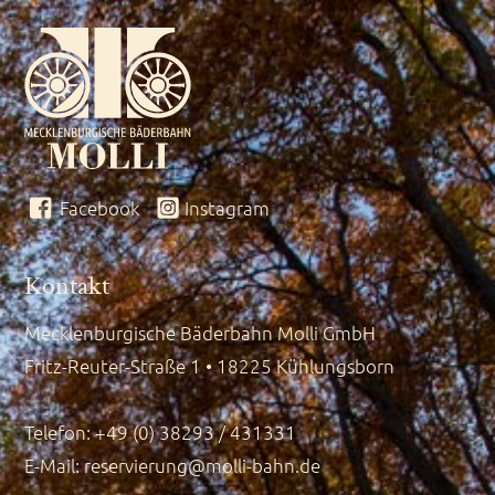
Facebook
Instagram
Kontakt
Mecklenburgische Bäderbahn Molli GmbH
Fritz-Reuter-Straße 1 • 18225 Kühlungsborn
Telefon: +49 (0) 38293 / 431331
E-Mail:
reservierung@molli-bahn.de