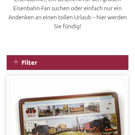
Eisenbahn-Fan suchen oder einfach nur ein
Andenken an einen tollen Urlaub – hier werden
Sie fündig!
Filter
S
u
c
h
e