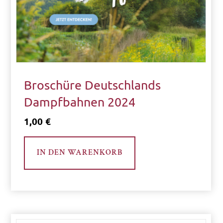
Veranstaltung
Volkskunst
Broschüre Deutschlands
F
Dampfbahnen 2024
I
1,00
€
L
T
E
IN DEN WARENKORB
R
Ü
B
E
R