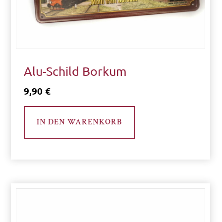
P
Alu-Schild Borkum
r
e
9,90
€
i
s
IN DEN WARENKORB
0
€
-