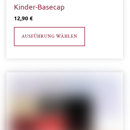
Kinder-Basecap
12,90
€
Dieses
AUSFÜHRUNG WÄHLEN
Produkt
weist
mehrere
Varianten
auf.
Die
Optionen
können
auf
der
Produktseite