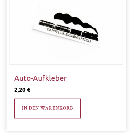
3
3
9
.
0
0
€
Auto-Aufkleber
2,20
€
K
a
IN DEN WARENKORB
t
e
g