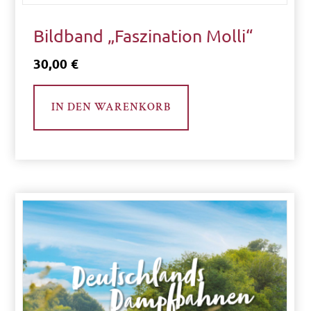
kostenlos
Bildband „Faszination Molli“
30,00
€
Molli
trifft
IN DEN WARENKORB
Borkum
Neu
eingetroffen
Sammlerstücke
Shop