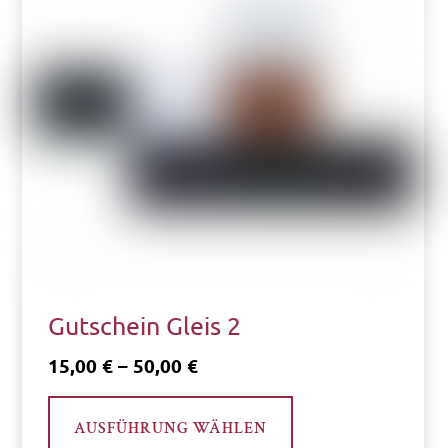
Gutschein Gleis 2
Preisspanne:
15,00
€
–
50,00
€
15,00 €
Dieses
bis
AUSFÜHRUNG WÄHLEN
Produkt