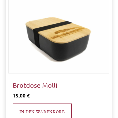
N
E
H
M
E
N
Brotdose Molli
15,00
€
IN DEN WARENKORB