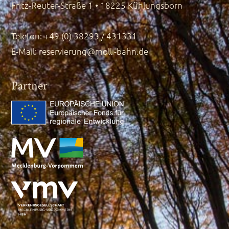
Fritz-Reuter-Straße 1 • 18225 Kühlungsborn
Telefon: +49 (0) 38293 / 431331
E-Mail:
reservierung@molli-bahn.de
Partner