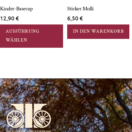
Kinder-Basecap
Sticker Molli
12,90
€
6,50
€
Dieses
AUSFÜHRUNG
IN DEN WARENKORB
Produkt
WÄHLEN
weist
mehrere
Varianten
auf.
Die
Optionen
können
auf
der
Produktseite