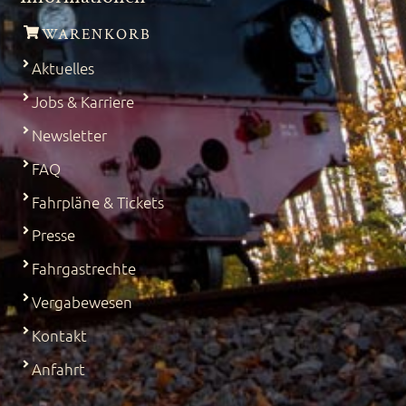
WARENKORB
Aktuelles
Jobs & Karriere
Newsletter
FAQ
Fahrpläne & Tickets
Presse
Fahrgastrechte
Vergabewesen
Kontakt
Anfahrt