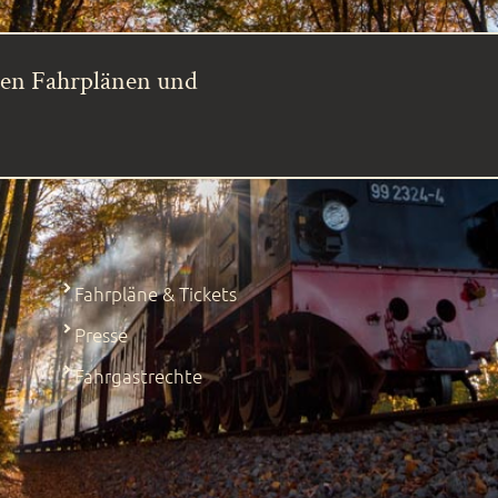
ren Fahrplänen und
Fahrpläne & Tickets
Presse
Fahrgastrechte