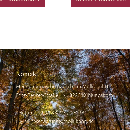
Kontakt
Mecklenburgische Bäderbahn Molli GmbH
Fritz-Reuter-Straße 1 • 18225 Kühlungsborn
Telefon: +49 (0) 38293 / 431331
E-Mail:
reservierung@molli-bahn.de