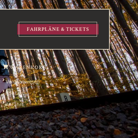
FAHRPLÄNE & TICKETS
WARENKORB
Vergabewesen
Kontakt
Anfahrt