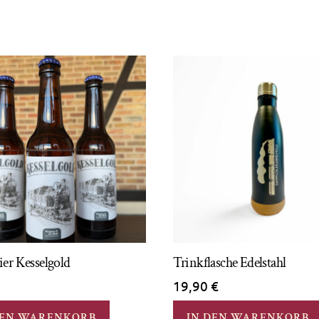
ier Kesselgold
Trinkflasche Edelstahl
19,90
€
DEN WARENKORB
IN DEN WARENKORB