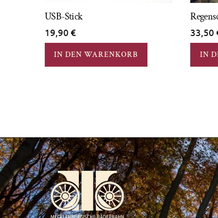
USB-Stick
Regens
19,90
€
33,50
IN DEN WARENKORB
IN 