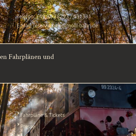
Telefon: +49 (0) 38293 / 431331
E-Mail:
reservierung@molli-bahn.de
ren Fahrplänen und
Fahrpläne & Tickets
Presse