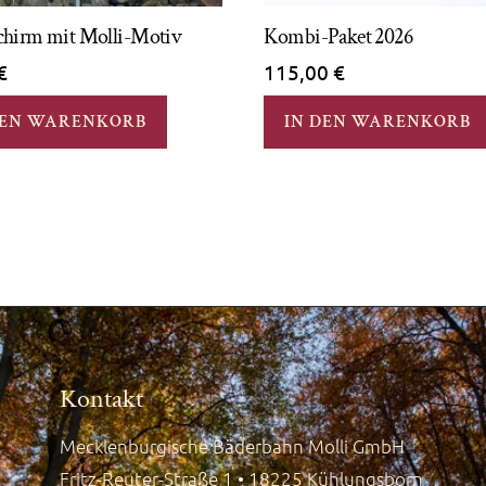
chirm mit Molli-Motiv
Kombi-Paket 2026
€
115,00
€
DEN WARENKORB
IN DEN WARENKORB
Kontakt
Mecklenburgische Bäderbahn Molli GmbH
Fritz-Reuter-Straße 1 • 18225 Kühlungsborn