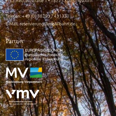
Fritz-Reuter-Straße 1 • 18225 Kühlungsborn
Telefon: +49 (0) 38293 / 431331
E-Mail:
reservierung@molli-bahn.de
Partner