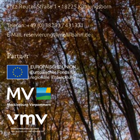
Fritz-Reuter-Straße 1 • 18225 Kühlungsborn
Telefon: +49 (0) 38293 / 431331
E-Mail:
reservierung@molli-bahn.de
Partner