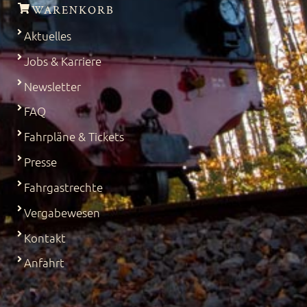
WARENKORB
Aktuelles
Jobs & Karriere
Newsletter
FAQ
Fahrpläne & Tickets
Presse
Fahrgastrechte
Vergabewesen
Kontakt
Anfahrt