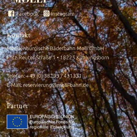
Facebook
Instagram
Kontakt
Mecklenburgische Bäderbahn Molli GmbH
Fritz-Reuter-Straße 1 • 18225 Kühlungsborn
Telefon: +49 (0) 38293 / 431331
E-Mail:
reservierung@molli-bahn.de
Partner