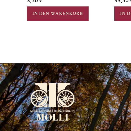
3,50
€
33,50
IN DEN WARENKORB
IN 