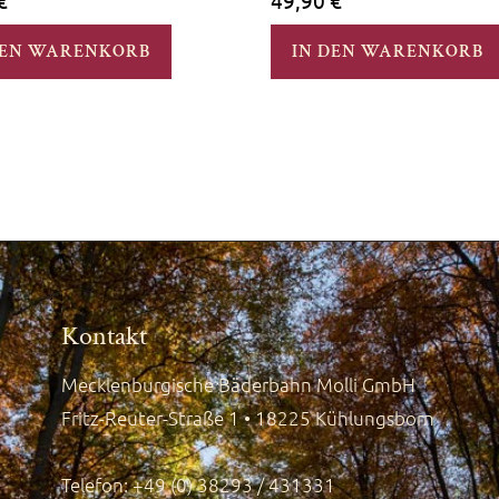
€
49,90
€
DEN WARENKORB
IN DEN WARENKORB
Kontakt
Mecklenburgische Bäderbahn Molli GmbH
Fritz-Reuter-Straße 1 • 18225 Kühlungsborn
Telefon: +49 (0) 38293 / 431331