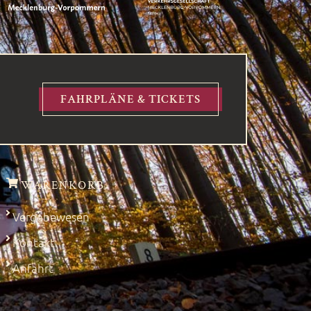
FAHRPLÄNE & TICKETS
WARENKORB
Vergabewesen
Kontakt
Anfahrt