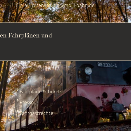
E-Mail:
reservierung@molli-bahn.de
ren Fahrplänen und
Fahrpläne & Tickets
Presse
Fahrgastrechte