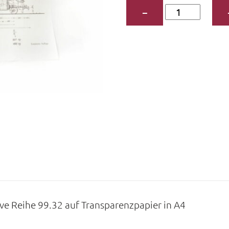
Zeichnung
−
der
Molli-
Lokomotive
Menge
e Reihe 99.32 auf Transparenzpapier in A4