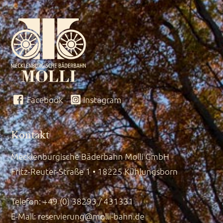
Facebook
Instagram
Kontakt
Mecklenburgische Bäderbahn Molli GmbH
Fritz-Reuter-Straße 1 • 18225 Kühlungsborn
Telefon: +49 (0) 38293 / 431331
E-Mail:
reservierung@molli-bahn.de