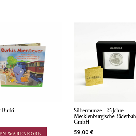
t Burki
Silbermünze – 25 Jahre
Mecklenburgische Bäderbah
GmbH
59,00
€
DEN WARENKORB