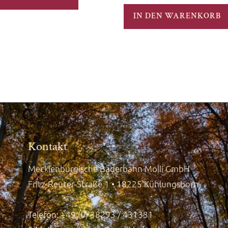
IN DEN WARENKORB
Kontakt
Mecklenburgische Bäderbahn Molli GmbH
Fritz-Reuter-Straße 1 • 18225 Kühlungsborn
Telefon: +49 (0) 38293 / 431331