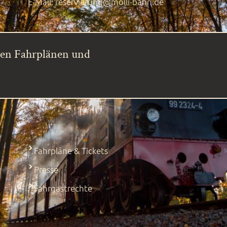
E-Mail:
reservierung@molli-bahn.de
ren Fahrplänen und
Fahrpläne & Tickets
Presse
Fahrgastrechte