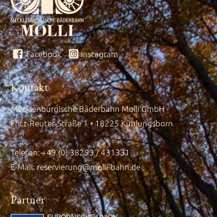
Facebook
Instagram
Kontakt
Mecklenburgische Bäderbahn Molli GmbH
Fritz-Reuter-Straße 1 • 18225 Kühlungsborn
Telefon: +49 (0) 38293 / 431331
E-Mail:
reservierung@molli-bahn.de
Partner