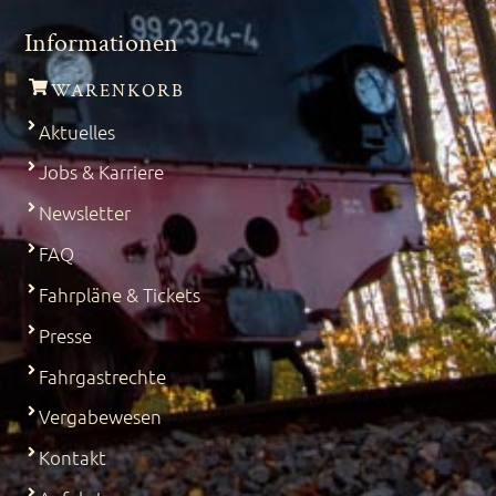
Informationen
WARENKORB
Aktuelles
Jobs & Karriere
Newsletter
FAQ
Fahrpläne & Tickets
Presse
Fahrgastrechte
Vergabewesen
Kontakt