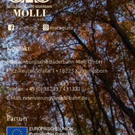
Facebook
Instagram
Kontakt
Mecklenburgische Bäderbahn Molli GmbH
Fritz-Reuter-Straße 1 • 18225 Kühlungsborn
Telefon: +49 (0) 38293 / 431331
E-Mail:
reservierung@molli-bahn.de
Partner