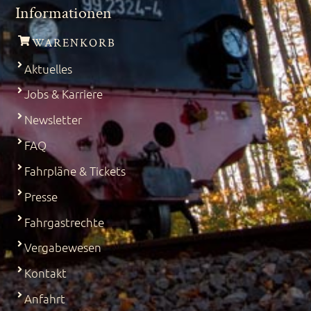
Informationen
WARENKORB
Aktuelles
Jobs & Karriere
Newsletter
FAQ
Fahrpläne & Tickets
Presse
Fahrgastrechte
Vergabewesen
Kontakt
Anfahrt