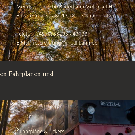
Mecklenburgische Bäderbahn Molli GmbH
Fritz-Reuter-Straße 1 • 18225 Kühlungsborn
Telefon: +49 (0) 38293 / 431331
E-Mail:
reservierung@molli-bahn.de
ren Fahrplänen und
Fahrpläne & Tickets