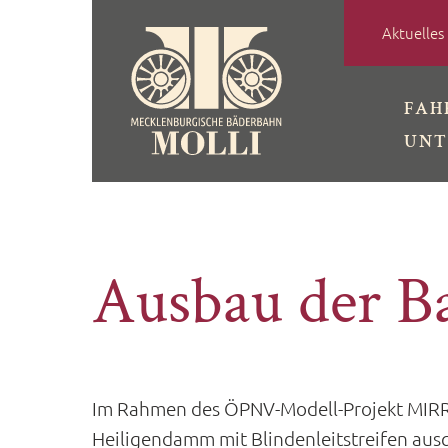
Skip
Aktuelles
to
content
FAH
UNT
Ausbau der Ba
Im Rahmen des ÖPNV-Modell-Projekt MIRR
Heiligendamm mit Blindenleitstreifen au