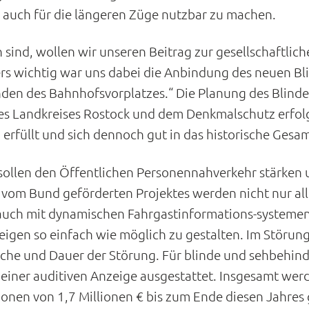
auch für die längeren Züge nutzbar zu machen.
ind, wollen wir unseren Beitrag zur gesellschaftlichen
rs wichtig war uns dabei die Anbindung des neuen Bl
en des Bahnhofsvorplatzes.“ Die Planung des Blinden
s Landkreises Rostock und dem Denkmalschutz erfolgt
 erfüllt und sich dennoch gut in das historische Gesa
en den Öffentlichen Personennahverkehr stärken und
 vom Bund geförderten Projektes werden nicht nur al
n auch mit dynamischen Fahrgastinformations-systeme
teigen so einfach wie möglich zu gestalten. Im Störung
sache und Dauer der Störung. Für blinde und sehbehin
t einer auditiven Anzeige ausgestattet. Insgesamt w
ionen von 1,7 Millionen € bis zum Ende diesen Jahres 