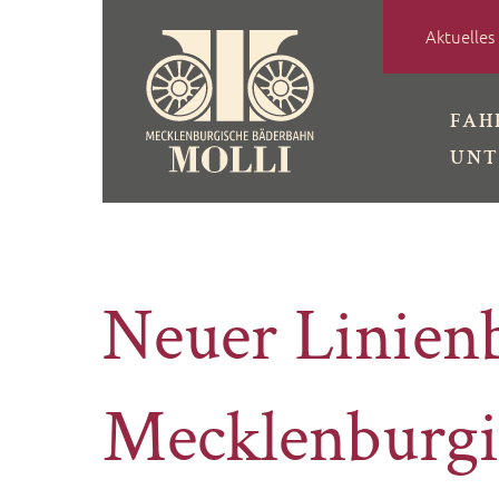
Skip
Aktuelles
to
content
FAH
UNT
Neuer Linienb
Mecklenburg