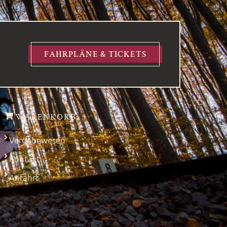
FAHRPLÄNE & TICKETS
WARENKORB
Vergabewesen
Kontakt
Anfahrt