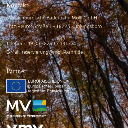
Kontakt
Mecklenburgische Bäderbahn Molli GmbH
Fritz-Reuter-Straße 1 • 18225 Kühlungsborn
Telefon: +49 (0) 38293 / 431331
E-Mail:
reservierung@molli-bahn.de
Partner