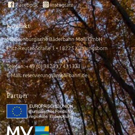
Facebook
Instagram
Kontakt
Mecklenburgische Bäderbahn Molli GmbH
Fritz-Reuter-Straße 1 • 18225 Kühlungsborn
Telefon: +49 (0) 38293 / 431331
E-Mail:
reservierung@molli-bahn.de
Partner