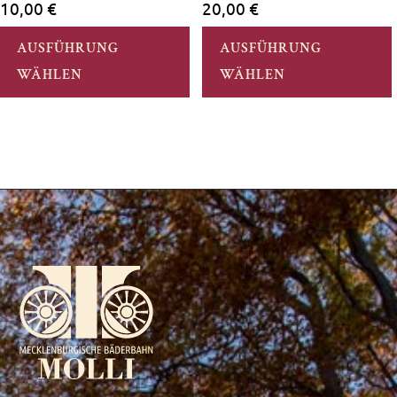
10,00
€
20,00
€
werden
AUSFÜHRUNG
AUSFÜHRUNG
WÄHLEN
WÄHLEN