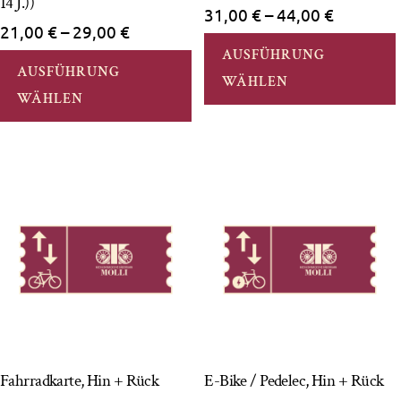
14 J.))
Preisspa
31,00
€
–
44,00
€
Preisspanne:
21,00
€
–
29,00
€
31,00 €
21,00 €
AUSFÜHRUNG
Dieses
bis
AUSFÜHRUNG
bis
WÄHLEN
44,00 €
Produkt
WÄHLEN
29,00 €
weist
mehrere
Varianten
auf.
Die
Optionen
können
auf
der
Produktseite
Fahrradkarte, Hin + Rück
E-Bike / Pedelec, Hin + Rück
gewählt