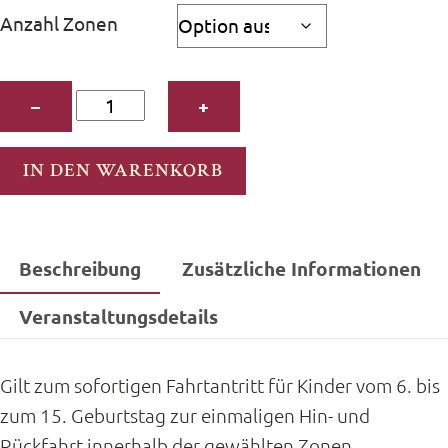
bis
Anzahl Zonen
15,00 €
Einzelfahrkarte
−
+
Hin
+
IN DEN WARENKORB
Rück,
ermäßigt
(6-
Beschreibung
Zusätzliche Informationen
14
J.)
Veranstaltungsdetails
Menge
Gilt zum sofortigen Fahrtantritt für Kinder vom 6. bis
zum 15. Geburtstag zur einmaligen Hin- und
Rückfahrt innerhalb der gewählten Zonen.