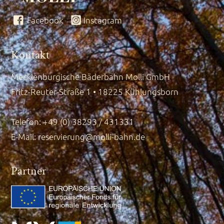
Facebook
Instagram
Kontakt
Mecklenburgische Bäderbahn Molli GmbH
Fritz-Reuter-Straße 1 • 18225 Kühlungsborn
Telefon: +49 (0) 38293 / 431331
E-Mail:
reservierung@molli-bahn.de
Partner