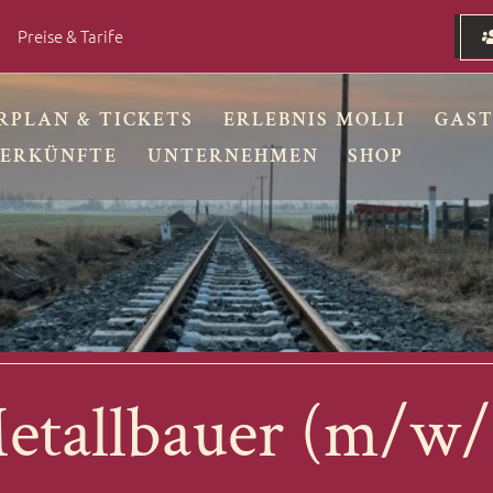
Preise & Tarife
RPLAN & TICKETS
ERLEBNIS MOLLI
GAS
ERKÜNFTE
UNTERNEHMEN
SHOP
etallbauer (m/w/