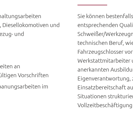
haltungsarbeiten
Sie können bestenfalls
 Diesellokomotiven und
entsprechenden Qualif
ezug- und
Schweißer/Werkzeugm
technischen Beruf, wie
Fahrzeugschlosser vor
Werkstattmitarbeiter 
eiten an
anerkannten Ausbildun
ltigen Vorschriften
Eigenverantwortung, 
panungsarbeiten im
Einsatzbereitschaft au
Situationen strukturie
Vollzeitbeschäftigung 