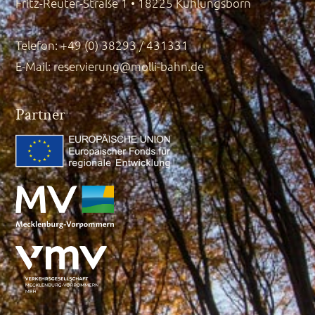
Fritz-Reuter-Straße 1 • 18225 Kühlungsborn
Telefon: +49 (0) 38293 / 431331
E-Mail:
reservierung@molli-bahn.de
Partner