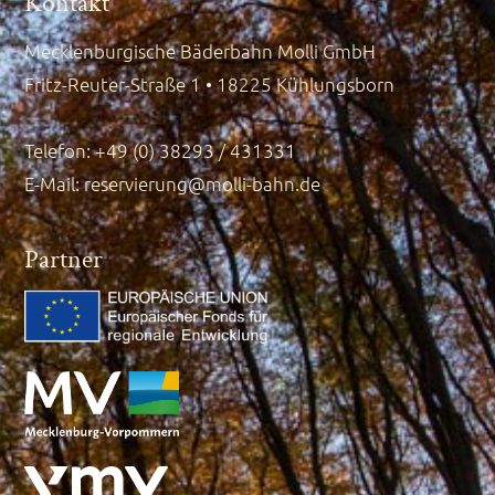
Kontakt
Mecklenburgische Bäderbahn Molli GmbH
Fritz-Reuter-Straße 1 • 18225 Kühlungsborn
Telefon: +49 (0) 38293 / 431331
E-Mail:
reservierung@molli-bahn.de
Partner