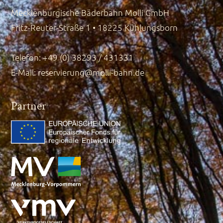
Mecklenburgische Bäderbahn Molli GmbH
Fritz-Reuter-Straße 1 • 18225 Kühlungsborn
Telefon: +49 (0) 38293 / 431331
E-Mail:
reservierung@molli-bahn.de
Partner