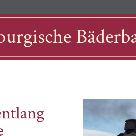
urgische Bäderb
entlang
e