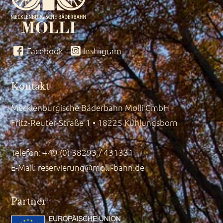
Facebook
Instagram
Kontakt
Mecklenburgische Bäderbahn Molli GmbH
Fritz-Reuter-Straße 1 • 18225 Kühlungsborn
Telefon: +49 (0) 38293 / 431331
E-Mail:
reservierung@molli-bahn.de
Partner