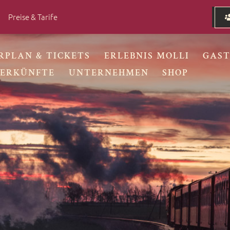
Preise & Tarife
RPLAN & TICKETS
ERLEBNIS MOLLI
GAS
ERKÜNFTE
UNTERNEHMEN
SHOP