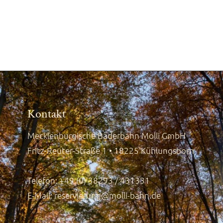
Kontakt
Mecklenburgische Bäderbahn Molli GmbH
Fritz-Reuter-Straße 1 • 18225 Kühlungsborn
Telefon: +49 (0) 38293 / 431331
E-Mail:
reservierung@molli-bahn.de