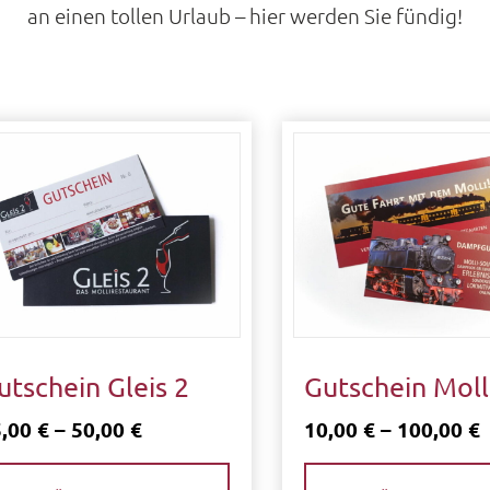
an einen tollen Urlaub – hier werden Sie fündig!
utschein Gleis 2
Gutschein Moll
Preisspanne:
P
5,00
€
–
50,00
€
10,00
€
–
100,00
€
15,00 €
1
Dieses