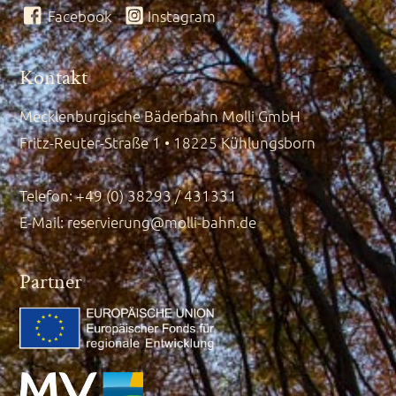
Facebook
Instagram
Kontakt
Mecklenburgische Bäderbahn Molli GmbH
Fritz-Reuter-Straße 1 • 18225 Kühlungsborn
Telefon: +49 (0) 38293 / 431331
E-Mail:
reservierung@molli-bahn.de
Partner