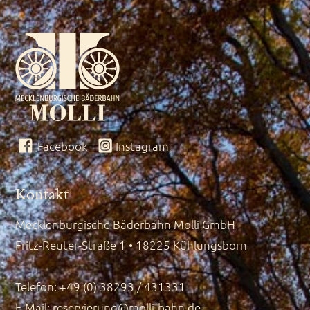
Facebook
Instagram
Kontakt
Mecklenburgische Bäderbahn Molli GmbH
Fritz-Reuter-Straße 1 • 18225 Kühlungsborn
Telefon: +49 (0) 38293 / 431331
E-Mail:
reservierung@molli-bahn.de